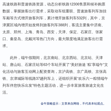
高速铁路和普速铁路资源，动态分析铁路12306售票和候补购票
数据，掌握旅客出行需求，采取动车组重联、普速旅客列车加挂
车厢等方式增开旅客列车，累计增开旅客列车532列，其中，京
津冀区域内增开始发终到旅客列车388列，客流主要集中济南、
太原、郑州、上海、青岛、西安，天津、保定、石家庄、张家
口、秦皇岛、北戴河等热门方向，最大限度地满足旅客出行需
求。
此外，端午假期间，北京南站、北京西站、北京站、天津
站、唐山站、石家庄站等63个车站开展了“美好旅途 ‘粽’享端午”文
化活动与旅客互动网上配资查询，京沪高铁、京广高铁、京张高
铁、京津城际等线路37趟列车上，还组织开展“欢乐六一粽情端午
列车伴您快乐出发”特色主题活动，进一步丰富旅客旅途文化生
活。
金牛策略提示：文章来自网络，不代表本站观点。