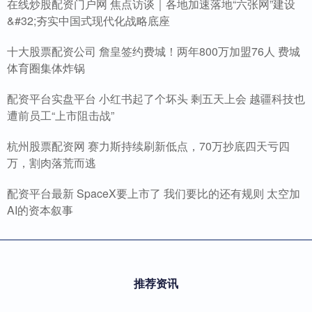
在线炒股配资门户网 焦点访谈｜各地加速落地“六张网”建设
&#32;夯实中国式现代化战略底座
十大股票配资公司 詹皇签约费城！两年800万加盟76人 费城
体育圈集体炸锅
配资平台实盘平台 小红书起了个坏头 剩五天上会 越疆科技也
遭前员工“上市阻击战”
杭州股票配资网 赛力斯持续刷新低点，70万抄底四天亏四
万，割肉落荒而逃
配资平台最新 SpaceX要上市了 我们要比的还有规则 太空加
AI的资本叙事
推荐资讯