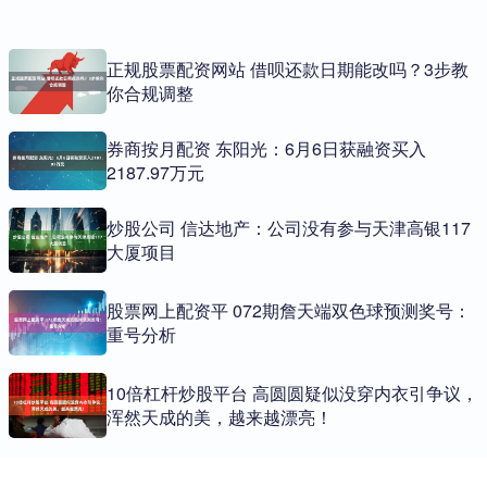
正规股票配资网站 借呗还款日期能改吗？3步教
你合规调整
券商按月配资 东阳光：6月6日获融资买入
2187.97万元
炒股公司 信达地产：公司没有参与天津高银117
大厦项目
股票网上配资平 072期詹天端双色球预测奖号：
重号分析
10倍杠杆炒股平台 高圆圆疑似没穿内衣引争议，
浑然天成的美，越来越漂亮！