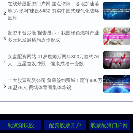
在线炒股配资门户网 焦点访谈｜各地加速落
地“六张网”建设&#32;夯实中国式现代化战略
2
底座
配资平台炒股 报告显示：我国绿色燃料产业
3
多元化发展格局逐步形成
实盘配资网站 41岁詹姆斯两年800万签约76
4
人，五星首发冲冠，健康成唯一变数
十大股票配资公司 詹皇签约费城！两年800万
5
加盟76人 费城体育圈集体炸锅
配资知识股
配资股票开户
股票配资门户网