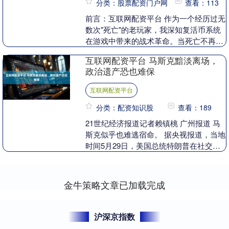
分类：股票配资门户网
查看：113
前言：互联网配资平台 作为一个经历过无
数次"死亡"的老玩家，我深知复活币系统
在游戏中带来的战术革命。当死亡不再是
终点，而是战略的一部分时，整个游戏的
互联网配资平台 马斯克黯淡离场，
玩法都会发生....
政治遗产恐也难保
互联网配资平台
分类：配资知识股
查看：189
21世纪经济报道记者赖镇桃 广州报道 马
斯克似乎也难逃宿命。 据央视报道，当地
时间5月29日，美国总统特朗普在社交媒
体上发文表示，5月30日将是埃隆·马斯克
在政....
金牛策略文章已加载完成
沪深京指数