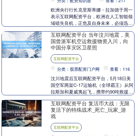
分类：配资知识股
查看：217
欧洲央行行长克里斯蒂娜・拉加德于周一
表示互联网配资平台，欧洲在人工智能领
域错失良机，正危及自身未来，必须迅速
清除阻碍这一新技术普及的障碍。 美国和
互联网配资平台 当年汶川地震，美
中国的企业正大....
国曾派军机空运救援物资入川，向
中国分享灾区卫星照
互联网配资平台
分类：股票配资门户网
查看：116
汶川地震后互联网配资平台，5月18日美
国空军两架C-17运输机（全球霸王）从阿
拉斯加和夏威夷起飞，携带约90吨救援物
资（帐篷、毛毯、发电机等），中间经历
互联网配资平台 复活币大战：无限
了两次空....
复活下的特殊战术_死亡_玩家_游
戏
互联网配资平台