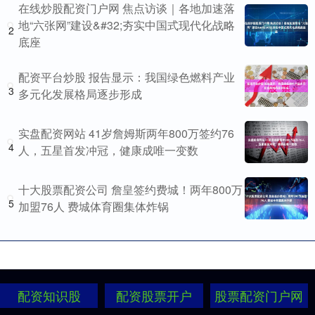
在线炒股配资门户网 焦点访谈｜各地加速落
地“六张网”建设&#32;夯实中国式现代化战略
2
底座
配资平台炒股 报告显示：我国绿色燃料产业
3
多元化发展格局逐步形成
实盘配资网站 41岁詹姆斯两年800万签约76
4
人，五星首发冲冠，健康成唯一变数
十大股票配资公司 詹皇签约费城！两年800万
5
加盟76人 费城体育圈集体炸锅
配资知识股
配资股票开户
股票配资门户网