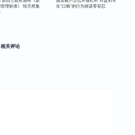
 新西兰政府颁布《新
股票账户怎么开通杠杆 对盘剥学
管理标准》 恒天然集
生“口粮”的行为就该零容忍
准
相关评论