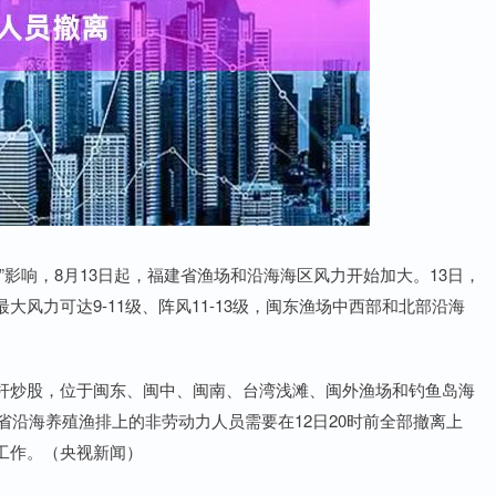
响，8月13日起，福建省渔场和沿海海区风力开始加大。13日，
风力可达9-11级、阵风11-13级，闽东渔场中西部和北部沿海
炒股，位于闽东、闽中、闽南、台湾浅滩、闽外渔场和钓鱼岛海
省沿海养殖渔排上的非劳动力人员需要在12日20时前全部撤离上
工作。（央视新闻）