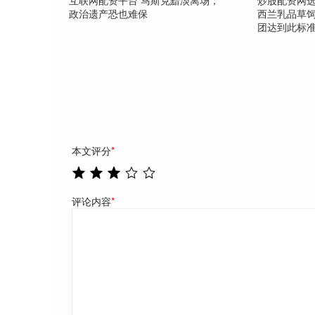
互联网配资平台 马斯克黯淡离场，
炒股配资网选
政治遗产恐也难保
西兰乳品草饲
团达到此标
本文评分
*
评论内容
*