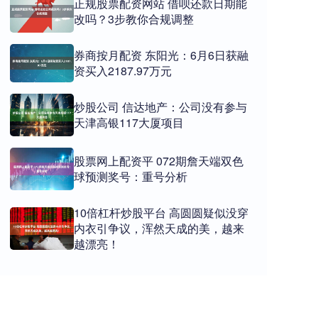
正规股票配资网站 借呗还款日期能
改吗？3步教你合规调整
券商按月配资 东阳光：6月6日获融
资买入2187.97万元
炒股公司 信达地产：公司没有参与
天津高银117大厦项目
股票网上配资平 072期詹天端双色
球预测奖号：重号分析
10倍杠杆炒股平台 高圆圆疑似没穿
内衣引争议，浑然天成的美，越来
越漂亮！