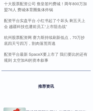
十大股票配资公司 詹皇签约费城！两年800万加
盟76人 费城体育圈集体炸锅
配资平台实盘平台 小红书起了个坏头 剩五天上
会 越疆科技也遭前员工“上市阻击战”
杭州股票配资网 赛力斯持续刷新低点，70万抄
底四天亏四万，割肉落荒而逃
配资平台最新 SpaceX要上市了 我们要比的还有
规则 太空加AI的资本叙事
推荐资讯