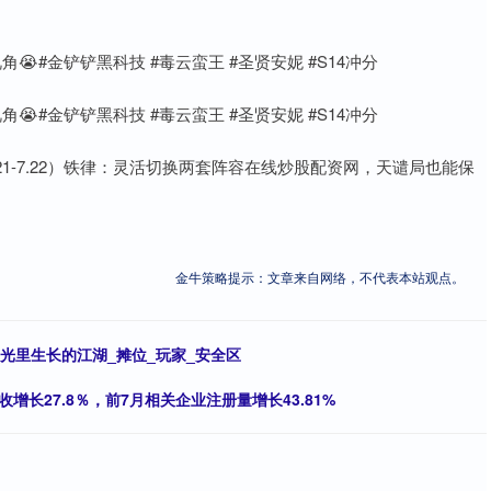
#金铲铲黑科技 #毒云蛮王 #圣贤安妮 #S14冲分
#金铲铲黑科技 #毒云蛮王 #圣贤安妮 #S14冲分
7.21-7.22）铁律：灵活切换两套阵容在线炒股配资网，天谴局也能保
金牛策略提示：文章来自网络，不代表本站观点。
光里生长的江湖_摊位_玩家_安全区
长27.8％，前7月相关企业注册量增长43.81%