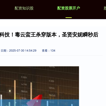
配资知识股
配资股票开户
黑科技！毒云蛮王杀穿版本，圣贤安妮瞬秒后
日期：2025-07-30 14:54:29
查看：134