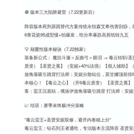
🚫 版本三大陷阱避雷（7.22更新后）
阵容版本死刑原因替代方案传统永恒森艾希伤害刮痧，
6青花瓷95成型慢+怕爆发，吃分率暴跌高剪纸转九五
💡 颠覆性版本秘诀（7.22独家）
装备新公式： 魔抗斗篷＞反曲弓＞眼泪 → 毒云转职/圣
质变）【圣贤之冕】（安妮+40%法强）【假人辅助】
放角落吸引跳背打法师：安妮分散站位，莫甘娜顶前排吃
本核心！ 【毒云之心】（开6毒云质变） 【圣贤之冕】
客：蛮王沉底站，俄洛伊放角落吸引跳背 打法师：安
📈 结语：赛季末终极冲分策略
“毒云蛮王+圣贤安妮双修，避开内卷稳上分”
毒云蛮王：钻石到王者通吃，专治版本主流阵容 圣贤安