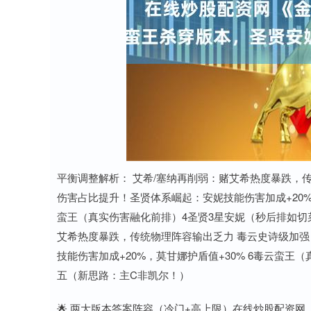
平衡调整解析： 艾希/塞纳再削弱：赌艾希热度暴跌，
伤害占比提升！圣贤体系崛起：安妮技能伤害加成+20%，
蛮王（真实伤害融化前排）4圣贤3星安妮（秒后排如切
艾希热度暴跌，传统物理阵容输出乏力 毒云史诗级加强
技能伤害加成+20%，莫甘娜护盾值+30% 6毒云蛮王
五（新思路：主C非凯尔！）
🌟 两大版本答案阵容（冷门+高上限）在线炒股配资网