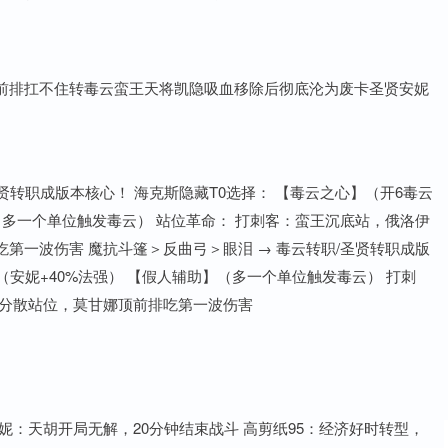
前排扛不住转毒云蛮王天将凯隐吸血移除后彻底沦为废卡圣贤安妮
贤转职成版本核心！ 海克斯隐藏T0选择： 【毒云之心】（开6毒云
（多一个单位触发毒云） 站位革命： 打刺客：蛮王沉底站，俄洛伊
第一波伤害 魔抗斗篷＞反曲弓＞眼泪 → 毒云转职/圣贤转职成版
（安妮+40%法强） 【假人辅助】（多一个单位触发毒云） 打刺
妮分散站位，莫甘娜顶前排吃第一波伤害
妮：天胡开局无解，20分钟结束战斗 高剪纸95：经济好时转型，