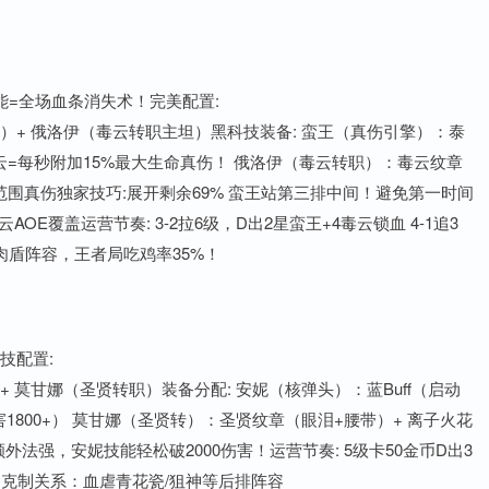
能=全场血条消失术！完美配置:
（主C）+ 俄洛伊（毒云转职主坦）黑科技装备: 蛮王（真伤引擎）：泰
毒云=每秒附加15%最大生命真伤！ 俄洛伊（毒云转职）：毒云纹章
发范围真伤独家技巧:展开剩余69% 蛮王站第三排中间！避免第一时间
E覆盖运营节奏: 3-2拉6级，D出2星蛮王+4毒云锁血 4-1追3
克肉盾阵容，王者局吃鸡率35%！
技配置:
C）+ 莫甘娜（圣贤转职）装备分配: 安妮（核弹头）：蓝Buff（启动
害1800+） 莫甘娜（圣贤转）：圣贤纹章（眼泪+腰带）+ 离子火花
外法强，安妮技能轻松破2000伤害！运营节奏: 5级卡50金币D出3
 克制关系：血虐青花瓷/狙神等后排阵容