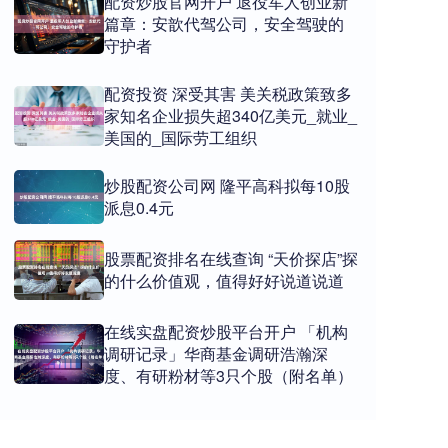
配资炒股官网开户 退役军人创业新
篇章：安歆代驾公司，安全驾驶的
守护者
配资投资 深受其害 美关税政策致多
家知名企业损失超340亿美元_就业_
美国的_国际劳工组织
炒股配资公司网 隆平高科拟每10股
派息0.4元
股票配资排名在线查询 “天价探店”探
的什么价值观，值得好好说道说道
在线实盘配资炒股平台开户 「机构
调研记录」华商基金调研浩瀚深
度、有研粉材等3只个股（附名单）