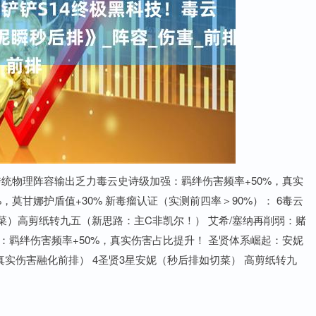
传统物理阵容输出乏力毒云史诗级加强：羁绊伤害频率+50%，真实
莫甘娜护盾值+30% 新毒瘤认证（实测前四率＞90%）： 6毒云
菜）高剪纸转九五（新思路：主C非凯尔！） 艾希/塞纳再削弱：赌
：羁绊伤害频率+50%，真实伤害占比提升！ 圣贤体系崛起：安妮
（真实伤害融化前排） 4圣贤3星安妮（秒后排如切菜） 高剪纸转九