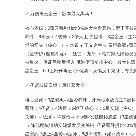
✅ 万伤毒云蛮王：版本最大黑马！
核心逻辑：6毒云每秒触发8%最大生命真伤，蛮王开技
羁绊：6毒云 + 4战神 + 2擎天卫 关键卡：3星蛮王
坦的坚决（核心！）+ 水银 + 正义之手→ 泰坦叠满+
（金铲铲+魔抗斗篷）+ 狂徒 + 龙牙→ 站前排无限触
被集火，保证启动后切入 俄洛伊顶前排中心，最大化毒云AO
星蛮王，5-1上8开6毒云👉 优势：无惧反甲龙牙，专
✅ 圣贤核爆安妮：后排蒸发器！
核心思路：3星安妮+4圣贤羁绊，开局秒杀敌方主C黑科
羁绊：4圣贤 + 4法师 + 2护卫 核心卡：3星安妮（主
关键）+ 法爆 + 科技枪→ 开局瞬发技能秒脆皮（3星伤
→ 降低魔抗辅助安妮爆发质变关键: 圣贤羁绊提供40%额
星安妮 7级上4圣贤+4法师，8级补控制（如丽桑卓）