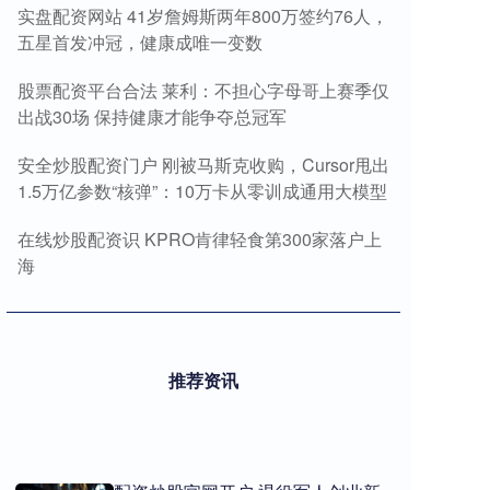
实盘配资网站 41岁詹姆斯两年800万签约76人，
五星首发冲冠，健康成唯一变数
股票配资平台合法 莱利：不担心字母哥上赛季仅
出战30场 保持健康才能争夺总冠军
安全炒股配资门户 刚被马斯克收购，Cursor甩出
1.5万亿参数“核弹”：10万卡从零训成通用大模型
在线炒股配资识 KPRO肯律轻食第300家落户上
海
推荐资讯