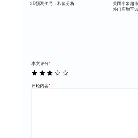
3D预测奖号：和值分析
美团小象超
外门店增至32
本文评分
*
评论内容
*