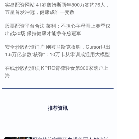
实盘配资网站 41岁詹姆斯两年800万签约76人，
五星首发冲冠，健康成唯一变数
股票配资平台合法 莱利：不担心字母哥上赛季仅
出战30场 保持健康才能争夺总冠军
安全炒股配资门户 刚被马斯克收购，Cursor甩出
1.5万亿参数“核弹”：10万卡从零训成通用大模型
在线炒股配资识 KPRO肯律轻食第300家落户上
海
推荐资讯