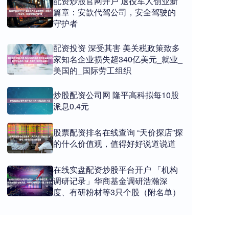
配资炒股官网开户 退役军人创业新
篇章：安歆代驾公司，安全驾驶的
守护者
配资投资 深受其害 美关税政策致多
家知名企业损失超340亿美元_就业_
美国的_国际劳工组织
炒股配资公司网 隆平高科拟每10股
派息0.4元
股票配资排名在线查询 “天价探店”探
的什么价值观，值得好好说道说道
在线实盘配资炒股平台开户 「机构
调研记录」华商基金调研浩瀚深
度、有研粉材等3只个股（附名单）