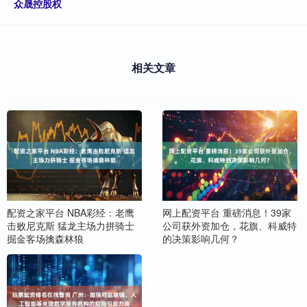
众晟控股权
相关文章
配资之家平台 NBA彩经：老鹰
网上配资平台 重磅消息！39家
击败尼克斯 猛龙主场力拼骑士
公司获外资加仓，花旗、科威特
掘金客场擒森林狼
的决策影响几何？