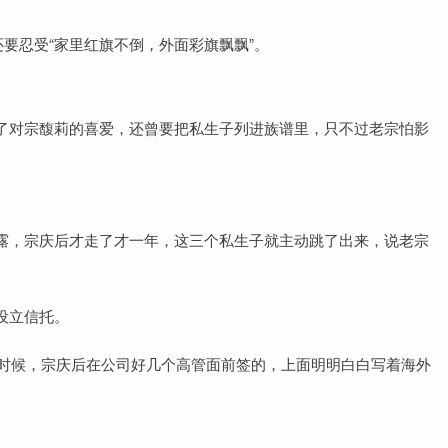
还要忍受“家里红旗不倒，外面彩旗飘飘”。
了对宗馥莉的喜爱，还曾要把私生子列进族谱里，只不过老宗怕影
露，宗庆后才走了才一年，这三个私生子就主动跳了出来，说老宗
设立信托。
的时候，宗庆后在公司好几个高管面前签的，上面明明白白写着海外