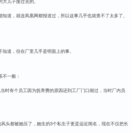
的大儿子接过去的。
都知道，就连凤凰网都报道过，所以这事几乎也就查不了太多了。
不知道，但在厂里几乎是明面上的事。
系不一般：
说当时有个员工因为抚养费的原因还到工厂门口闹过，当时厂内员
的风头都被她压了，她生的3个私生子更是远近闻名，现在不仅把长