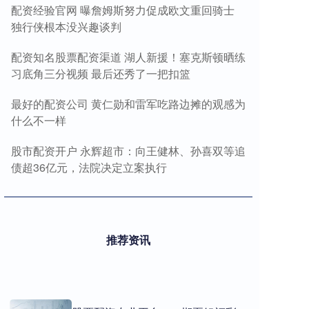
配资经验官网 曝詹姆斯努力促成欧文重回骑士
独行侠根本没兴趣谈判
配资知名股票配资渠道 湖人新援！塞克斯顿晒练
习底角三分视频 最后还秀了一把扣篮
最好的配资公司 黄仁勋和雷军吃路边摊的观感为
什么不一样
股市配资开户 永辉超市：向王健林、孙喜双等追
债超36亿元，法院决定立案执行
推荐资讯