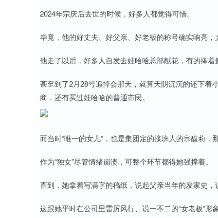
2024年宗庆后去世的时候，好多人都觉得可惜。
毕竟，他的好丈夫、好父亲、好老板的称号确实响亮，
他走了以后，好多人自发去娃哈哈总部献花，有的捧着
甚至到了2月28号追悼会那天，就算天阴沉沉的还下着
商，还有买过娃哈哈的普通市民。
而当时“唯一的女儿”，也是集团定的接班人的宗馥莉，
作为“独女”尽管情绪崩溃，可整个环节都得她强撑着。
直到，她拿着写满字的稿纸，说起父亲当年的发家史，
这跟她平时在公司里雷厉风行、说一不二的“女老板”形