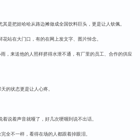
尤其是把娃哈哈从路边摊做成全国饮料巨头，更是让人钦佩。
鲜花站在大门口，有的在网上发文字、图片悼念。
小雨，来送他的人照样挤得水泄不通，有厂里的员工、合作的供应
那天的状态更是让人心疼。
说着说着声音就哑了，好几次哽咽到说不出话。
象完全不一样，看得在场的人都跟着掉眼泪。